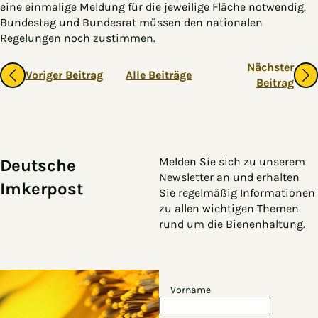
eine einmalige Meldung für die jeweilige Fläche notwendig.
Bundestag und Bundesrat müssen den nationalen
Regelungen noch zustimmen.
Gehe zu vorherigen oder nächsten Beiträgen
Nächster
Voriger Beitrag
Alle Beiträge
Beitrag
Zum Hauptinhalt springen
Zur Navigation springen
Melden Sie sich zu unserem
Deutsche
Newsletter an und erhalten
Imkerpost
Sie regelmäßig Informationen
zu allen wichtigen Themen
rund um die Bienenhaltung.
Vorname