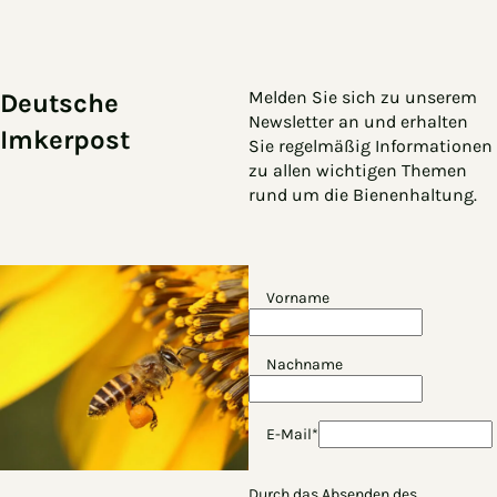
Zum Hauptinhalt springen
Zur Navigation springen
Melden Sie sich zu unserem
Deutsche
Newsletter an und erhalten
Imkerpost
Sie regelmäßig Informationen
zu allen wichtigen Themen
rund um die Bienenhaltung.
Vorname
Nachname
E-Mail*
Durch das Absenden des