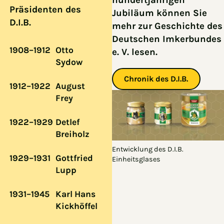
hundertjährigen
Präsidenten des
Jubiläum können Sie
D.I.B.
mehr zur Geschichte des
Deutschen Imkerbundes
1908–1912
Otto
e. V. lesen.
Sydow
Chronik des D.I.B.
1912–1922
August
Frey
1922–1929
Detlef
Breiholz
Entwicklung des D.I.B.
1929–1931
Gottfried
Einheitsglases
Lupp
1931–1945
Karl Hans
Kickhöffel