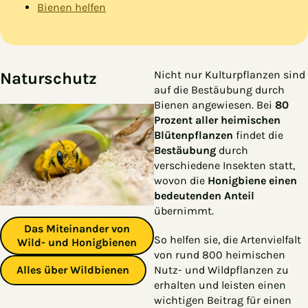
Bienen helfen
Nicht nur Kulturpflanzen sind
Naturschutz
auf die Bestäubung durch
Bienen angewiesen. Bei
80
Prozent aller heimischen
Blütenpflanzen
findet die
Bestäubung
durch
verschiedene Insekten statt,
wovon die
Honigbiene einen
bedeutenden Anteil
übernimmt.
Das Miteinander von
So helfen sie, die Artenvielfalt
Wild- und Honigbienen
von rund 800 heimischen
Alles über Wildbienen
Nutz- und Wildpflanzen zu
erhalten und leisten einen
wichtigen Beitrag für einen