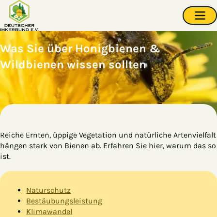
Zum Hauptinhalt springen
Navi
Was Sie über Honigbienen &
Wildbienen wissen sollten
Reiche Ernten, üppige Vegetation und natürliche Artenvielfalt
hängen stark von Bienen ab. Erfahren Sie hier, warum das so
ist.
Naturschutz
Bestäubungsleistung
Klimawandel