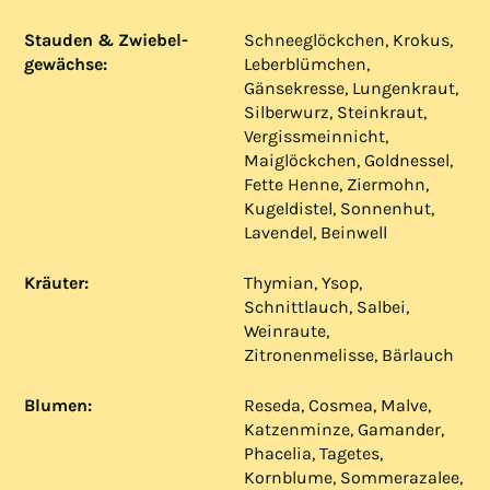
Stauden & Zwiebel­
Schneeglöckchen, Krokus,
gewächse:
Leberblümchen,
Gänsekresse, Lungenkraut,
Silberwurz, Steinkraut,
Vergiss­meinnicht,
Maiglöckchen, Goldnessel,
Fette Henne, Zier­mohn,
Kugeldistel, Sonnenhut,
Lavendel, Beinwell
Kräuter:
Thymian, Ysop,
Schnittlauch, Salbei,
Weinraute,
Zitronenmelisse, Bärlauch
Blumen:
Reseda, Cosmea, Malve,
Katzenminze, Gamander,
Phacelia, Tagetes,
Kornblume, Sommerazalee,