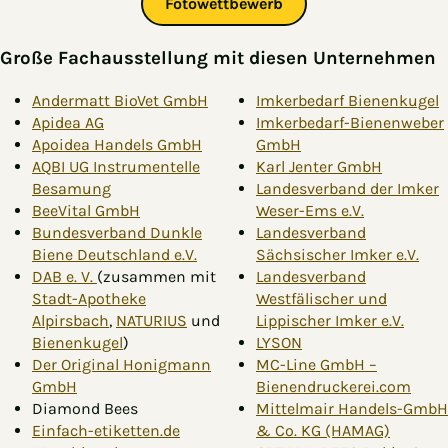
Fotowettbewerb
G
roße Fachausstellung mit diesen Unternehmen
Andermatt BioVet GmbH
Imkerbedarf Bienenkugel
Apidea AG
Imkerbedarf-Bienenweber
Apoidea Handels GmbH
GmbH
AQBI UG Instrumentelle
Karl Jenter GmbH
Besamung
Landesverband der Imker
BeeVital GmbH
Weser-Ems e.V.
Bundesverband Dunkle
Landesverband
Biene Deutschland e.V.
Sächsischer Imker e.V.
DAB e. V.
(zusammen mit
Landesverband
Stadt-Apotheke
Westfälischer und
Alpirsbach
,
NATURIUS
und
Lippischer Imker e.V.
Bienenkugel
)
LY
SON
Der Original Honigmann
MC-Line GmbH –
GmbH
Bienendruckerei.com
Diamond Bees
Mittelmair Handels-GmbH
Einfach-etiketten.de
& Co. KG (HAMAG)