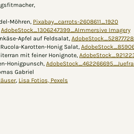
ngsfitmacher,
ndel-Möhren,
Pixabay_carrots-2608611_1920
,
AdobeStock_1306247399_AImmersive Imagery
nkäse-Apfel auf Feldsalat,
AdobeStock_52877728
f Rucola-Karotten-Honig Salat,
AdobeStock_8590
iterran mit feiner Honignote,
AdobeStock_92122
lien-Honigpunsch,
AdobeStock_462266695_Juefr
homas Gabriel
Häuser
,
Lisa Fotios, Pexels