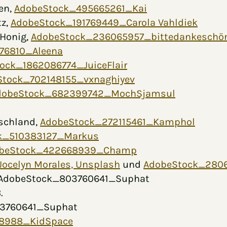
en,
AdobeStock_495665261_Kai
tz,
AdobeStock_191769449_Carola Vahldiek
 Honig,
AdobeStock_236065957_bittedankeschö
76810_Aleena
tock_1862086774_JuiceFlair
Stock_702148155_vxnaghiyev
dobeStock_682399742_MochSjamsul
tschland,
AdobeStock_272115461_Kamphol
k_510383127_Markus
beStock_422668939_Champ
Jocelyn Morales, Unsplash
und
AdobeStock_2806
, AdobeStock_803760641_Suphat
.
803760641_Suphat
8988_KidSpace