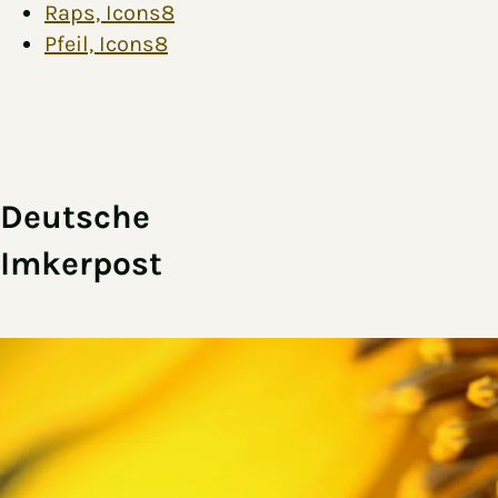
Raps, Icons8
Pfeil, Icons8
Zum Hauptinhalt springen
Zur Navigation springen
Deutsche
Imkerpost