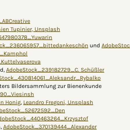
ABCreative
en Tupinier, Unsplash
647980378_Yuwarin
ck_236065957_bittedankeschön
und
AdobeStoc
2_Kamphol
Kuttelvaserova
ld,
AdobeStock_239182729_C. Schüßler
Stock_430814061_Aleksandr_Rybalko
usters Bildersammlung zur Bienenkunde
90_Viesinsh
an Honig
,
Leandro Fregoni, Unsplash
beStock_52672592_Den
dobeStock_440463264_Krzysztof
n,
AdobeStock_370139444_Alexander