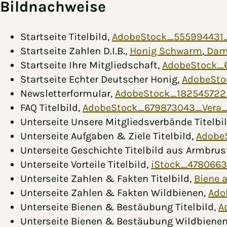
Bildnachweise
Startseite Titelbild,
AdobeStock_555994431_
Startseite Zahlen D.I.B.,
Honig Schwarm
,
Dami
Startseite Ihre Mitgliedschaft,
AdobeStock_
Startseite Echter Deutscher Honig,
AdobeSto
Newsletterformular,
AdobeStock_18254572
FAQ Titelbild,
AdobeStock_679873043_Vera_
Unterseite Unsere Mitgliedsverbände Titelbi
Unterseite Aufgaben & Ziele Titelbild,
Adobe
Unterseite Geschichte Titelbild aus Armbr
Unterseite Vorteile Titelbild,
iStock_4780663
Unterseite Zahlen & Fakten Titelbild,
Biene 
Unterseite Zahlen & Fakten Wildbienen,
Ado
Unterseite Bienen & Bestäubung Titelbild,
A
Unterseite Bienen & Bestäubung Wildbiene