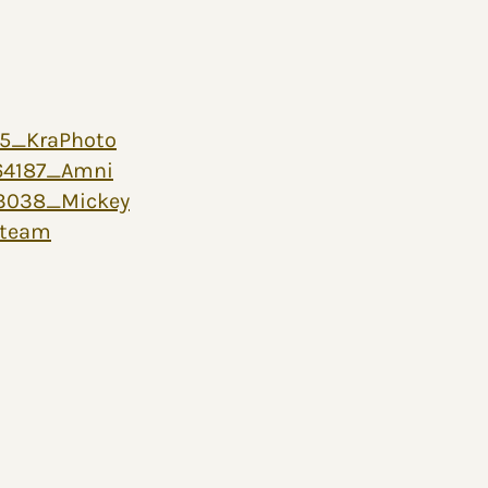
5_KraPhoto
64187_Amni
3038_Mickey
ateam