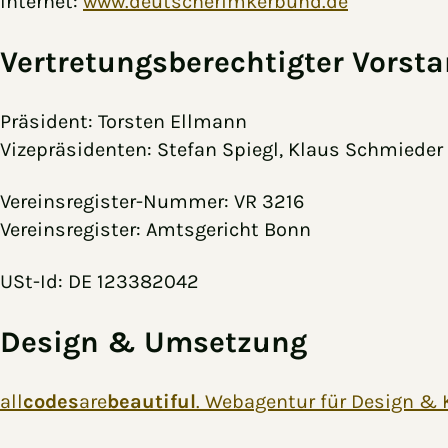
Internet:
www.deutscherimkerbund.de
Vertretungsberechtigter Vorst
Präsident: Torsten Ellmann
Vizepräsidenten: Stefan Spiegl, Klaus Schmieder
Vereinsregister-Nummer: VR 3216
Vereinsregister: Amtsgericht Bonn
USt-Id: DE 123382042
Design & Umsetzung
all
codes
are
beautiful
. Webagentur für Design 