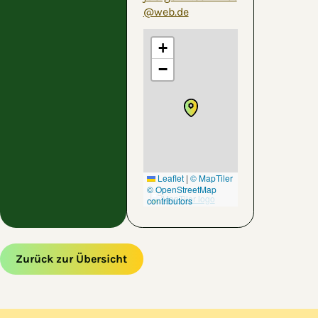
@web.de
+
−
Leaflet
|
© MapTiler
© OpenStreetMap
contributors
Zurück zur Übersicht
Zum Hauptinhalt springen
Zur Navigation springen