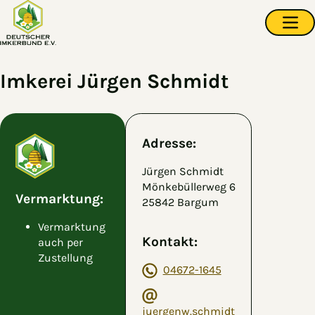
Zum Hauptinhalt springen
Navi
Imkerei Jürgen Schmidt
Adresse:
Jürgen Schmidt
Mönkebüllerweg 6
Vermarktung:
25842 Bargum
Vermarktung
Kontakt:
auch per
Zustellung
04672-1645
juergenw.schmidt