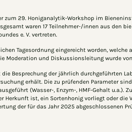
eder zum 29. Honiganalytik-Workshop im Bieneninst
Insgesamt waren 17 Teilnehmer-/innen aus den bie
ndes e. V. vertreten.
eichen Tagesordnung eingereicht worden, welche a
Die Moderation und Diskussionsleitung wurde vo
 die Besprechung der jährlich durchgeführten La
rsuchung erhält. Die zu prüfenden Parameter si
sgeführt (Wasser-, Enzym-, HMF-Gehalt u.a.). Zusä
Herkunft ist, ein Sortenhonig vorliegt oder die V
ertung der für das Jahr 2025 abgeschlossenen Pr