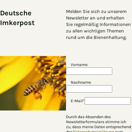
Zum Hauptinhalt springen
Zur Navigation springen
Melden Sie sich zu unserem
Deutsche
Newsletter an und erhalten
Imkerpost
Sie regelmäßig Informationen
zu allen wichtigen Themen
rund um die Bienenhaltung.
Vorname
Nachname
E-Mail*
Durch das Absenden des
Newsletterformulars stimme ich
zu, dass meine Daten entsprechend
der
Datenschutzerklärung
zum