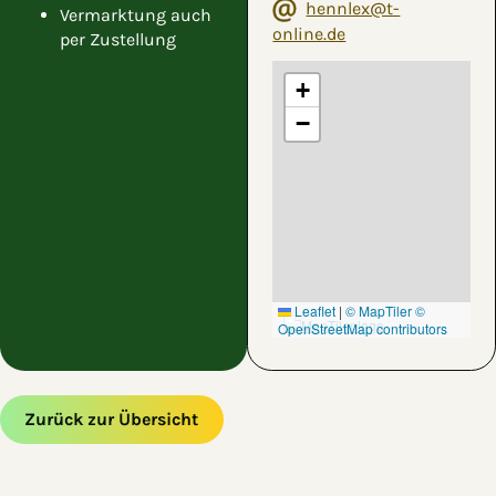
hennlex@t-
Vermarktung auch
online.de
per Zustellung
+
−
Leaflet
|
© MapTiler
©
OpenStreetMap contributors
Zurück zur Übersicht