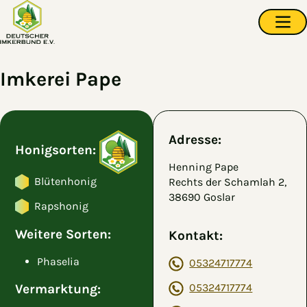
Zum Hauptinhalt springen
Navi
Imkerei Pape
Adresse:
Honigsorten:
Henning Pape
Blütenhonig
Rechts der Schamlah 2,
38690 Goslar
Rapshonig
Weitere Sorten:
Kontakt:
Phaselia
05324717774
05324717774
Vermarktung: