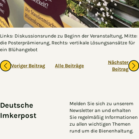
Links: Diskussionsrunde zu Beginn der Veranstaltung, Mitte:
die Posterprämierung, Rechts: vertikale Lösungsansätze für
ein Blühangebot
Gehe zu vorherigen oder nächsten Beiträgen
Nächster
Voriger Beitrag
Alle Beiträge
Beitrag
Zum Hauptinhalt springen
Zur Navigation springen
Melden Sie sich zu unserem
Deutsche
Newsletter an und erhalten
Imkerpost
Sie regelmäßig Informationen
zu allen wichtigen Themen
rund um die Bienenhaltung.