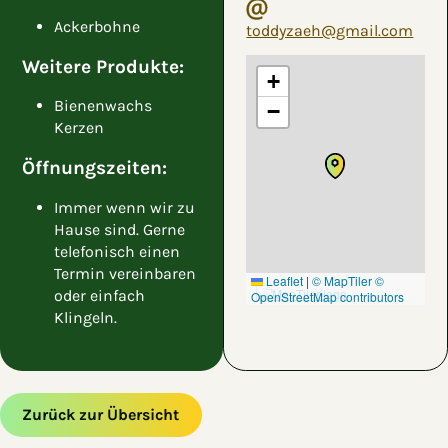
Ackerbohne
toddyzaeh@gmail.com
Weitere Produkte:
+
Bienenwachs
−
Kerzen
Öffnungszeiten:
Immer wenn wir zu
Hause sind. Gerne
telefonisch einen
Termin vereinbaren
Leaflet
|
© MapTiler
©
oder einfach
OpenStreetMap contributors
Klingeln.
Zurück zur Übersicht