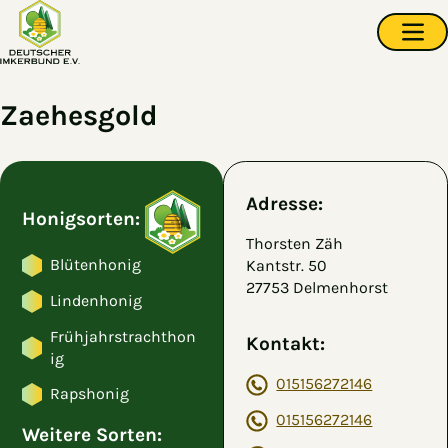
Zum Hauptinhalt springen
Navi
Zaehesgold
Adresse:
Honigsorten:
Thorsten Zäh
Blütenhonig
Kantstr. 50
27753 Delmenhorst
Lindenhonig
Frühjahrstrachthon
Kontakt:
ig
015156272146
Rapshonig
015156272146
Weitere Sorten: