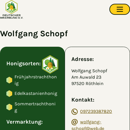
Zum Hauptinhalt springen
Navi
Wolfgang Schopf
Adresse:
Honigsorten:
Wolfgang Schopf
Frühjahrstrachthon
Am Auwald 23
ig
97520 Röthlein
Edelkastanienhonig
Kontakt:
Sommertrachthoni
g
097239387820
Vermarktung:
wolfgang-
schopf@web.de