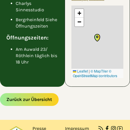
Charlys
Sinnesstudio
+
Bergrheinfeld Siehe
−
Öffnungszeiten
Öffnungszeiten:
Am Auwald 23/
Röthlein täglich bis
18 Uhr
Leaflet
|
© MapTiler
©
OpenStreetMap contributors
Zurück zur Übersicht
Zum Hauptinhalt springen
Zur Navigation springen
Presse
Impressum