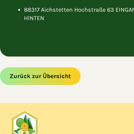
88317 Aichstetten Hochstraße 63 EING
HINTEN
Zurück zur Übersicht
Zum Hauptinhalt springen
Zur Navigation springen