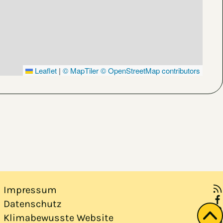
Leaflet
|
© MapTiler
© OpenStreetMap contributors
Impressum
Datenschutz
Klimabewusste Website
Zu