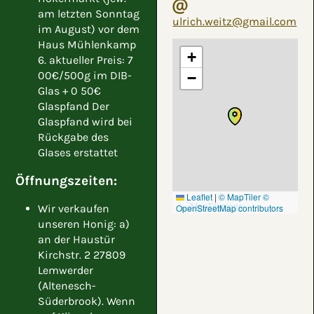
am letzten Sonntag
ulrich.weitz@gmail.com
im August) vor dem
Haus Mühlenkamp
+
6. aktueller Preis: 7
00€/500g im DIB-
−
Glas + 0 50€
Glaspfand Der
Glaspfand wird bei
Rückgabe des
Glases erstattet
Öffnungszeiten:
Leaflet
|
© MapTiler
©
Wir verkaufen
OpenStreetMap contributors
unseren Honig: a)
an der Haustür
Kirchstr. 2 27809
Lemwerder
(Altenesch-
Süderbrook). Wenn