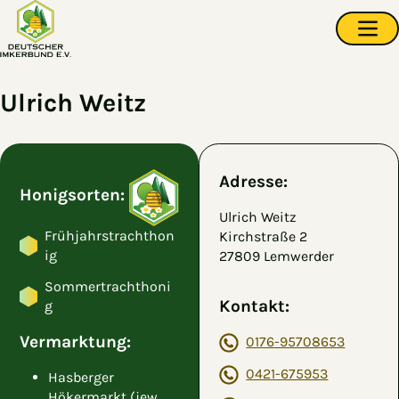
Zum Hauptinhalt springen
Navi
Ulrich Weitz
Adresse:
Honigsorten:
Ulrich Weitz
Frühjahrstrachthon
Kirchstraße 2
ig
27809 Lemwerder
Sommertrachthoni
Kontakt:
g
Vermarktung:
0176-95708653
0421-675953
Hasberger
Hökermarkt (jew.