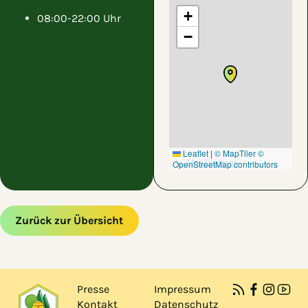
+
08:00-22:00 Uhr
−
Leaflet
|
© MapTiler
©
OpenStreetMap contributors
Zurück zur Übersicht
Zum Hauptinhalt springen
Zur Navigation springen
Presse
Impressum
Kontakt
Datenschutz