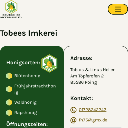
Zum Hauptinhalt springen
Navi
Tobees Imkerei
Adresse:
Honigsorten:
Tobias & Linus Heller
Blütenhonig
Am Töpferofen 2
85586 Poing
Frühjahrstrachthon
ig
Kontakt:
Waldhonig
01728242242
Rapshonig
fh75@gmx.de
Öffnungszeiten: