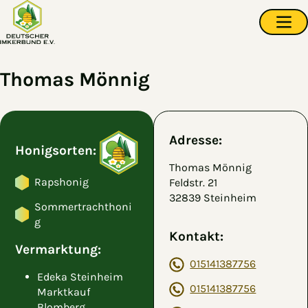
Zum Hauptinhalt springen
Navi
Thomas Mönnig
Adresse:
Honigsorten:
Thomas Mönnig
Rapshonig
Feldstr. 21
32839 Steinheim
Sommertrachthoni
g
Kontakt:
Vermarktung:
015141387756
Edeka Steinheim
015141387756
Marktkauf
Blomberg