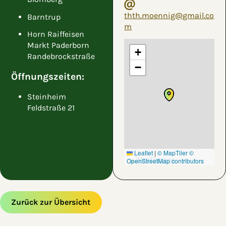
thth.moennig@gmail.co
Barntrup
m
Horn Raiffeisen
Markt Paderborn
+
Randebrockstraße
−
Öffnungszeiten:
Steinheim
Feldstraße 21
Leaflet
|
© MapTiler
©
OpenStreetMap contributors
Zurück zur Übersicht