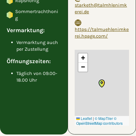
Rapshonig
starketh@talmhlenimk
Sommertrachthoni
erei.de
g
https://talmuehlenimke
Vermarktung:
rei.hpage.com/
Vermarktung auch
per Zustellung
+
Öffnungszeiten:
−
Täglich von 09.00-
18.00 Uhr
Leaflet
|
© MapTiler
©
OpenStreetMap contributors