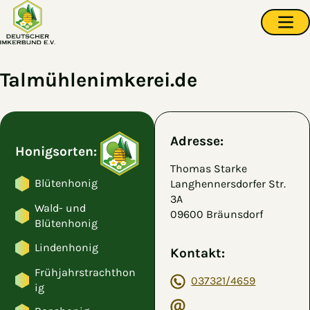
Zum Hauptinhalt springen
Navi
Talmühlenimkerei.de
Adresse:
Honigsorten:
Thomas Starke
Blütenhonig
Langhennersdorfer Str.
3A
Wald- und
09600 Bräunsdorf
Blütenhonig
Lindenhonig
Kontakt:
Frühjahrstrachthon
037321/4659
ig