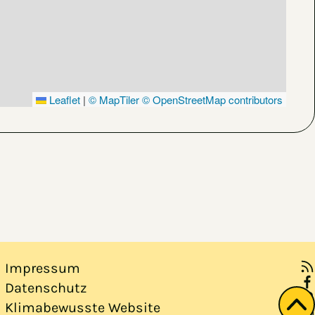
Leaflet
|
© MapTiler
© OpenStreetMap contributors
Impressum
Datenschutz
Klimabewusste Website
Zu