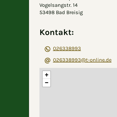
Vogelsangstr. 14
53498 Bad Breisig
Kontakt:
026338993
026338993@t-online.de
+
−