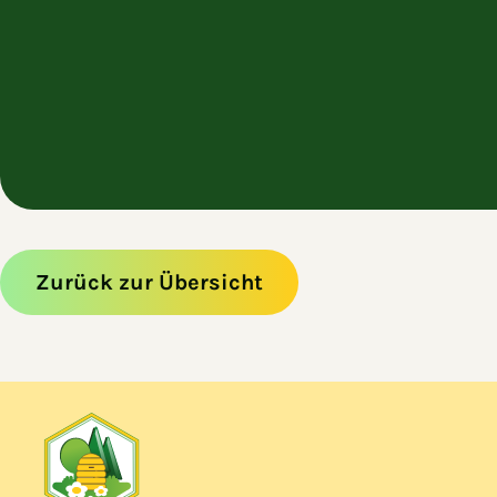
Zurück zur Übersicht
Zum Hauptinhalt springen
Zur Navigation springen