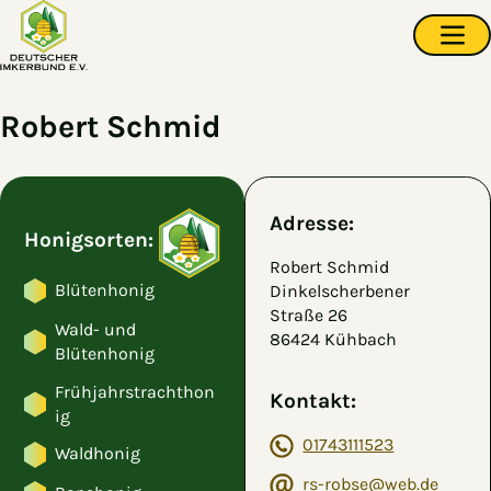
Zum Hauptinhalt springen
Navi
Robert Schmid
Adresse:
Honigsorten:
Robert Schmid
Blütenhonig
Dinkelscherbener
Straße 26
Wald- und
86424 Kühbach
Blütenhonig
Frühjahrstrachthon
Kontakt:
ig
01743111523
Waldhonig
rs-robse@web.de