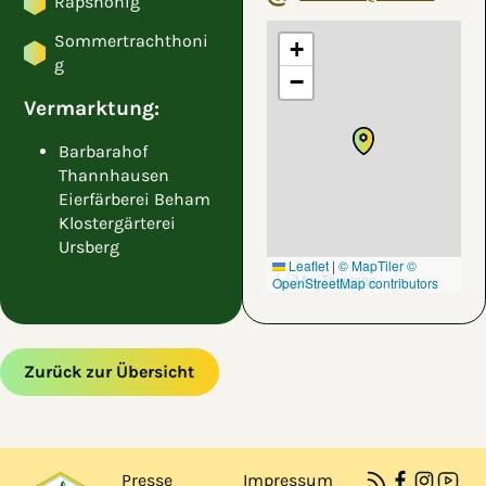
Rapshonig
Sommertrachthoni
+
g
−
Vermarktung:
Barbarahof
Thannhausen
Eierfärberei Beham
Klostergärterei
Ursberg
Leaflet
|
© MapTiler
©
OpenStreetMap contributors
Zurück zur Übersicht
Zum Hauptinhalt springen
Zur Navigation springen
Presse
Impressum