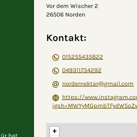
Vor dem Wischer 2
26506 Norden
Kontakt:
015255435822
049311734292
nordernektar@gmail.com
https://www.instagram.c
igsh=MWYyMGpmbTFydW5oZ
+
tür hat