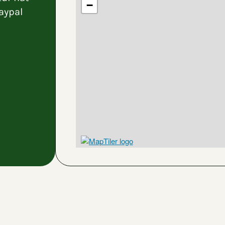
−
aypal