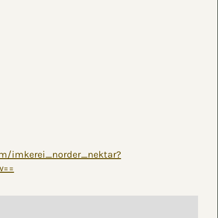
om/imkerei_norder_nektar?
w==