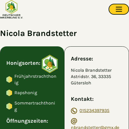
Zum Hauptinhalt springen
Navi
Nicola Brandstetter
Adresse:
Honigsorten:
Nicola Brandstetter
Frühjahrstrachthon
Astridstr. 36, 33335
ig
Gütersloh
Rapshonig
Kontakt:
Sommertrachthoni
g
015234397935
Öffnungszeiten:
nbrandstetter@gmx.de