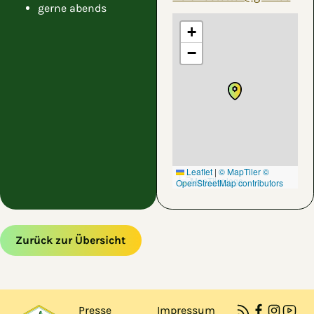
gerne abends
+
−
Leaflet
|
© MapTiler
©
OpenStreetMap contributors
Zurück zur Übersicht
Zum Hauptinhalt springen
Zur Navigation springen
Presse
Impressum