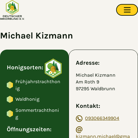
Zum Hauptinhalt springen
Navi
Michael Kizmann
Adresse:
Honigsorten:
Michael Kizmann
Frühjahrstrachthon
Am Roth 9
ig
97295 Waldbrunn
Waldhonig
Kontakt:
Sommertrachthoni
g
093066349904
Öffnungszeiten:
kizmann.michael@gma