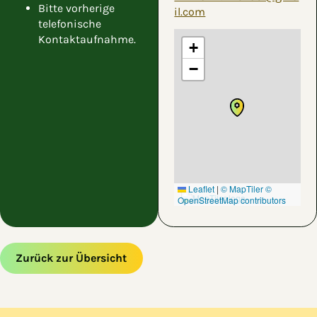
Bitte vorherige
il.com
telefonische
Kontaktaufnahme.
+
−
Leaflet
|
© MapTiler
©
OpenStreetMap contributors
Zurück zur Übersicht
Zum Hauptinhalt springen
Zur Navigation springen