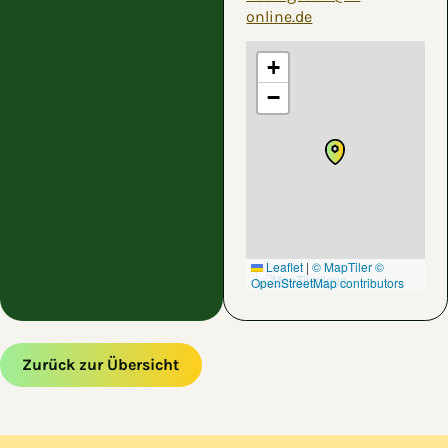
online.de
+
−
Leaflet
|
© MapTiler
©
OpenStreetMap contributors
Zurück zur Übersicht
Zum Hauptinhalt springen
Zur Navigation springen