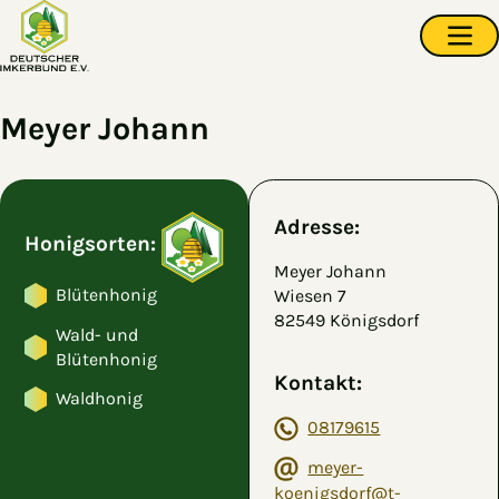
Zum Hauptinhalt springen
Navi
Meyer Johann
Adresse:
Honigsorten:
Meyer Johann
Blütenhonig
Wiesen 7
82549 Königsdorf
Wald- und
Blütenhonig
Kontakt:
Waldhonig
08179615
meyer-
koenigsdorf@t-