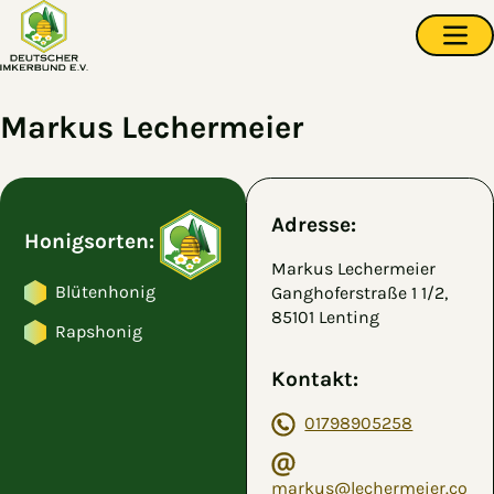
Zum Hauptinhalt springen
Navi
Markus Lechermeier
Adresse:
Honigsorten:
Markus Lechermeier
Blütenhonig
Ganghoferstraße 1 1/2,
85101 Lenting
Rapshonig
Kontakt:
01798905258
markus@lechermeier.co