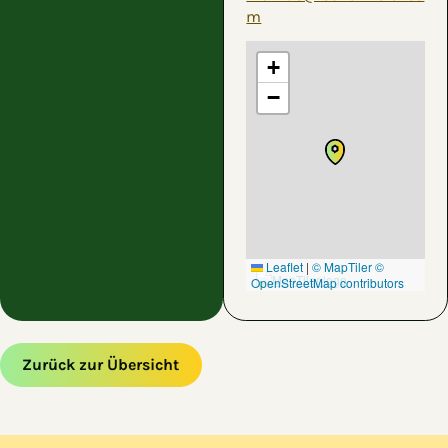
m
+
−
Leaflet
|
© MapTiler
©
OpenStreetMap contributors
Zurück zur Übersicht
Zum Hauptinhalt springen
Zur Navigation springen