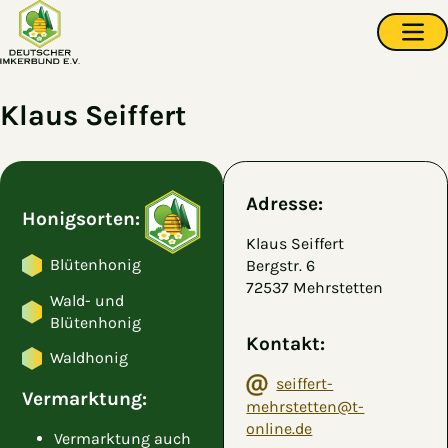
Zum Hauptinhalt springen
Navi
Klaus Seiffert
Adresse:
Honigsorten:
Klaus Seiffert
Blütenhonig
Bergstr. 6
72537 Mehrstetten
Wald- und
Blütenhonig
Kontakt:
Waldhonig
seiffert-
Vermarktung:
mehrstetten@t-
online.de
Vermarktung auch