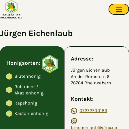
Zum Hauptinhalt springen
Navi
Jürgen Eichenlaub
Adresse:
Honigsorten:
Jürgen Eichenlaub
Blütenhonig
An der Römerstr. 6
76764 Rheinzabern
Robinien- /
Akazienhonig
Kontakt:
Rapshonig
07272700183
Kastanienhonig
b.eichenlaub@gmx.de