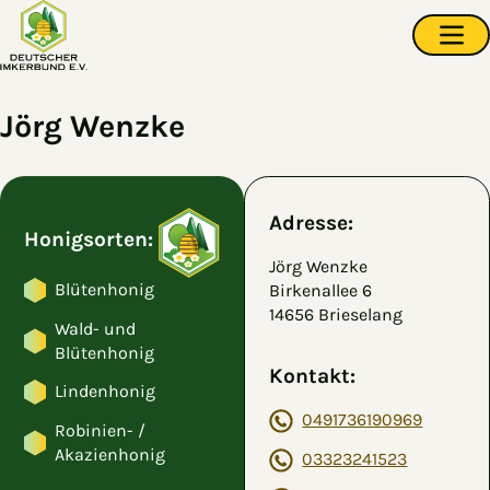
Zum Hauptinhalt springen
Navi
Jörg Wenzke
Adresse:
Honigsorten:
Jörg Wenzke
Blütenhonig
Birkenallee 6
14656 Brieselang
Wald- und
Blütenhonig
Kontakt:
Lindenhonig
0491736190969
Robinien- /
Akazienhonig
03323241523