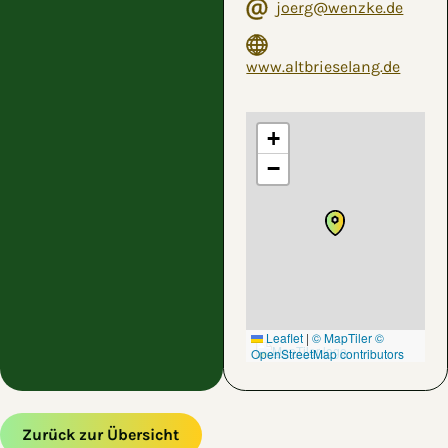
joerg@wenzke.de
www.altbrieselang.de
+
−
Leaflet
|
© MapTiler
©
OpenStreetMap contributors
Zurück zur Übersicht