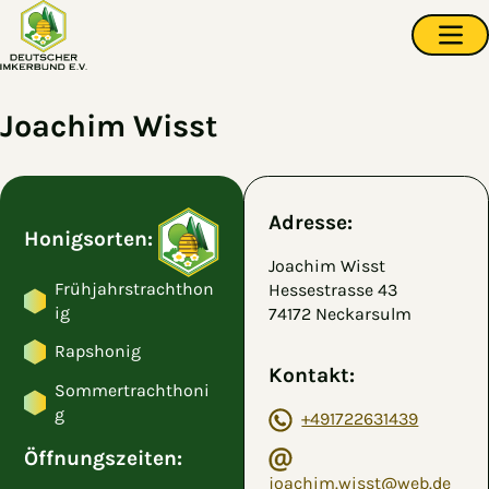
Zum Hauptinhalt springen
Navi
Joachim Wisst
Adresse:
Honigsorten:
Joachim Wisst
Frühjahrstrachthon
Hessestrasse 43
ig
74172 Neckarsulm
Rapshonig
Kontakt:
Sommertrachthoni
g
+491722631439
Öffnungszeiten:
joachim.wisst@web.de