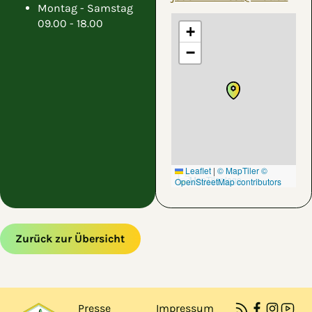
Montag - Samstag
09.00 - 18.00
+
−
Leaflet
|
© MapTiler
©
OpenStreetMap contributors
Zurück zur Übersicht
Zum Hauptinhalt springen
Zur Navigation springen
Presse
Impressum