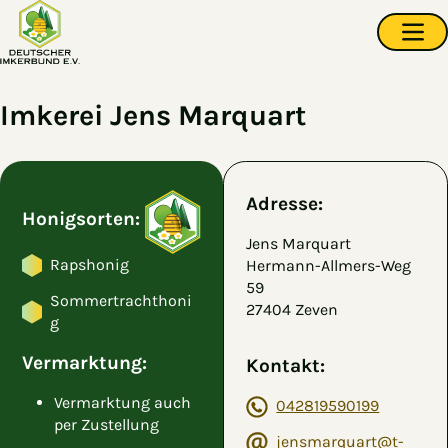
Zum Hauptinhalt springen
Navi
Imkerei Jens Marquart
Adresse:
Honigsorten:
Jens Marquart
Rapshonig
Hermann-Allmers-Weg
59
Sommertrachthoni
27404 Zeven
g
Vermarktung:
Kontakt:
Vermarktung auch
042819590199
per Zustellung
jensmarquart@t-