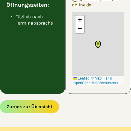
Öffnungszeiten:
online.de
Täglich nach
+
Terminabsprache
−
Leaflet
|
© MapTiler
©
OpenStreetMap contributors
Zurück zur Übersicht
Zum Hauptinhalt springen
Zur Navigation springen