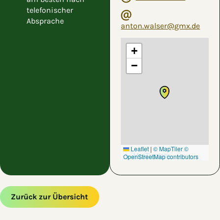
telefonischer
Absprache
anton.walser@gmx.de
+
−
Leaflet
|
© MapTiler
©
OpenStreetMap contributors
Zurück zur Übersicht