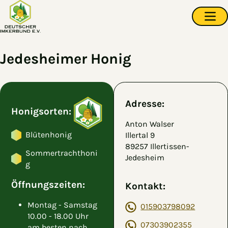
Zum Hauptinhalt springen
Navi
Jedesheimer Honig
Adresse:
Honigsorten:
Anton Walser
Blütenhonig
Illertal 9
89257 Illertissen-
Sommertrachthoni
Jedesheim
g
Öffnungszeiten:
Kontakt:
Montag - Samstag
015903798092
10.00 - 18.00 Uhr
07303902355
am besten nach