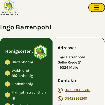
Zum Hauptinhalt springen
Navi
Ingo Barrenpohl
Adresse:
Honigsorten:
Ingo Barrenpohl
Blütenhonig
Gelbe Riede 21
49324 Melle
Wald- und
Blütenhonig
Kontakt:
Lindenhonig
015908605605
Frühjahrstrachthon
ig
05422962991