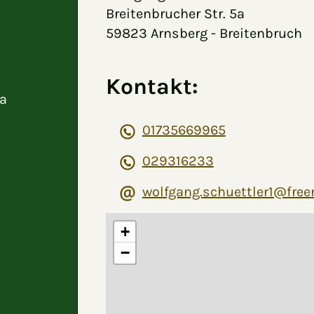
Breitenbrucher Str. 5a
59823 Arnsberg - Breitenbruch
Kontakt:
5a
01735669965
029316233
wolfgang.schuettler1@free
+
−