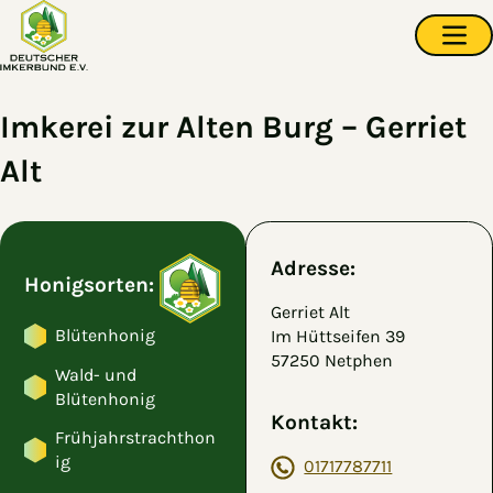
Zum Hauptinhalt springen
Navi
Imkerei zur Alten Burg – Gerriet
Alt
Adresse:
Honigsorten:
Gerriet Alt
Blütenhonig
Im Hüttseifen 39
57250 Netphen
Wald- und
Blütenhonig
Kontakt:
Frühjahrstrachthon
ig
01717787711