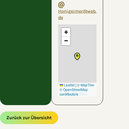
Honigeimer@web.
de
+
−
Leaflet
|
© MapTiler
© OpenStreetMap
contributors
Zurück zur Übersicht