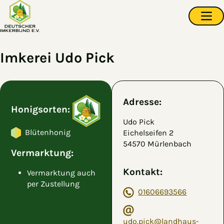
Zum Hauptinhalt springen
Navi
Imkerei Udo Pick
Adresse:
Honigsorten:
Udo Pick
Blütenhonig
Eichelseifen 2
54570 Mürlenbach
Vermarktung:
Kontakt:
Vermarktung auch
per Zustellung
01606693566
udo.pick@landhaus-