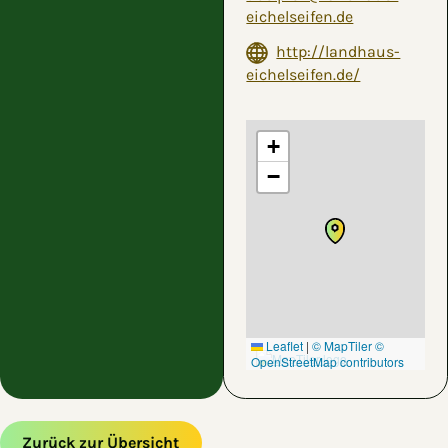
eichelseifen.de
http://landhaus-
eichelseifen.de/
+
−
Leaflet
|
© MapTiler
©
OpenStreetMap contributors
Zurück zur Übersicht