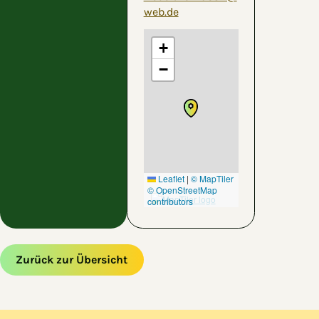
web.de
+
−
Leaflet
|
© MapTiler
© OpenStreetMap
contributors
Zurück zur Übersicht
Zum Hauptinhalt springen
Zur Navigation springen