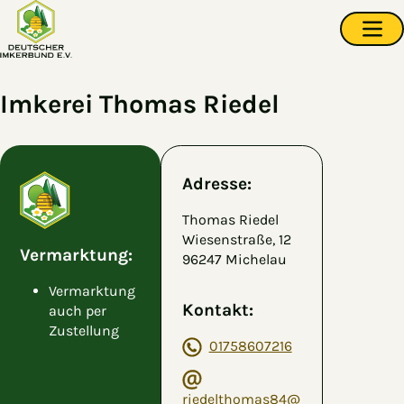
Zum Hauptinhalt springen
Navi
Imkerei Thomas Riedel
Adresse:
Thomas Riedel
Wiesenstraße, 12
Vermarktung:
96247 Michelau
Vermarktung
Kontakt:
auch per
Zustellung
01758607216
riedelthomas84@