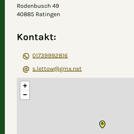
Rodenbusch 49
40885 Ratingen
Kontakt:
01739992816
s.lettow@gmx.net
+
−