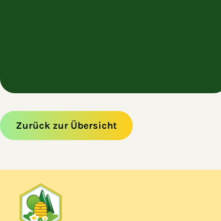
Zurück zur Übersicht
Zum Hauptinhalt springen
Zur Navigation springen