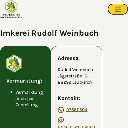
Zum Hauptinhalt springen
Navi
Imkerei Rudolf Weinbuch
Adresse:
Rudolf Weinbuch
Jägerstraße 16
Vermarktung:
88299 Leutkirch
Vermarktung
Kontakt:
auch per
Zustellung
075611504
imkerei.weinbuch