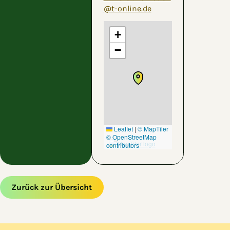
@t-online.de
+
−
Leaflet
|
© MapTiler
© OpenStreetMap
contributors
Zurück zur Übersicht
Zum Hauptinhalt springen
Zur Navigation springen