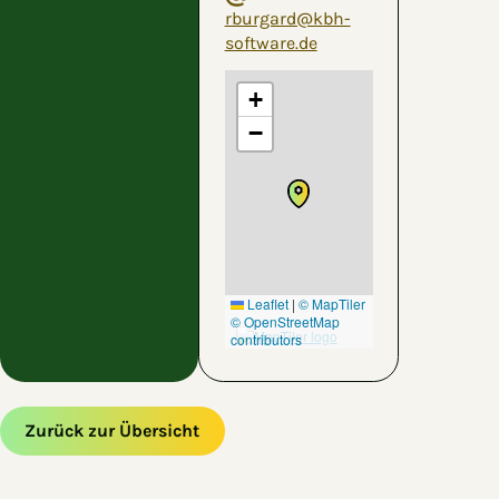
rburgard@kbh-
software.de
+
−
Leaflet
|
© MapTiler
© OpenStreetMap
contributors
Zurück zur Übersicht