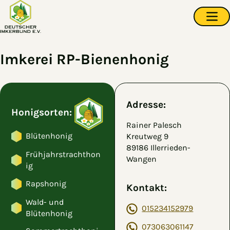
Zum Hauptinhalt springen
Navi
Imkerei RP-Bienenhonig
Adresse:
Honigsorten:
Rainer Palesch
Blütenhonig
Kreutweg 9
89186 Illerrieden-
Frühjahrstrachthon
Wangen
ig
Rapshonig
Kontakt:
Wald- und
015234152979
Blütenhonig
073063061147