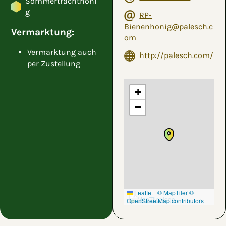
Sommertrachthoni
g
RP-
Bienenhonig@palesch.c
Vermarktung:
om
Vermarktung auch
http://palesch.com/
per Zustellung
+
−
Leaflet
|
© MapTiler
©
OpenStreetMap contributors