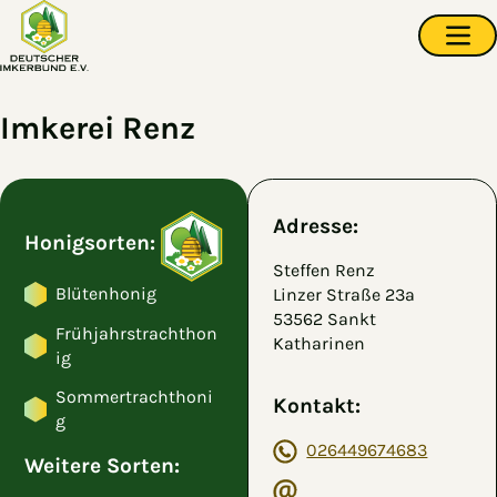
Zum Hauptinhalt springen
Navi
Imkerei Renz
Adresse:
Honigsorten:
Steffen Renz
Blütenhonig
Linzer Straße 23a
53562 Sankt
Frühjahrstrachthon
Katharinen
ig
Sommertrachthoni
Kontakt:
g
026449674683
Weitere Sorten: