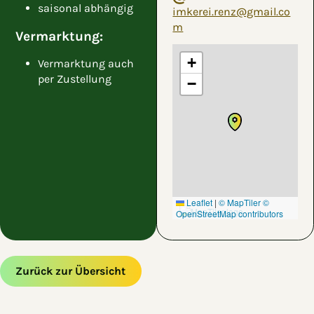
saisonal abhängig
imkerei.renz@gmail.co
m
Vermarktung:
+
Vermarktung auch
per Zustellung
−
Leaflet
|
© MapTiler
©
OpenStreetMap contributors
Zurück zur Übersicht