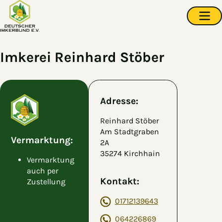
Zum Hauptinhalt springen
Navi
Imkerei Reinhard Stöber
Adresse:
Reinhard Stöber
Am Stadtgraben
Vermarktung:
2A
35274 Kirchhain
Vermarktung
auch per
Kontakt:
Zustellung
01712139643
064226869