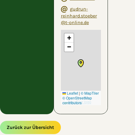
gudrun-
reinhard.stoeber
@t-online.de
+
−
Leaflet
|
© MapTiler
© OpenStreetMap
contributors
Zurück zur Übersicht