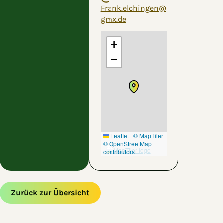
Frank.elchingen@
gmx.de
+
−
Leaflet
|
© MapTiler
© OpenStreetMap
contributors
Zurück zur Übersicht