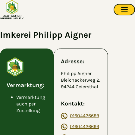
Zum Hauptinhalt springen
Navi
Imkerei Philipp Aigner
Adresse:
Philipp Aigner
Bleichackerweg 2,
Vermarktung:
94244 Geiersthal
Vermarktung
Kontakt:
auch per
Zustellung
01604426699
01604426699