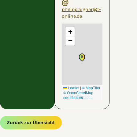
philipp.aigner@t-
online.de
+
−
Leaflet
|
© MapTiler
© OpenStreetMap
contributors
Zurück zur Übersicht