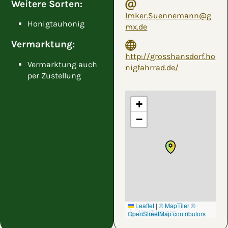
Weitere Sorten:
Imker.Suennemann@g
Honigtauhonig
mx.de
Vermarktung:
http://grosshansdorf.ho
Vermarktung auch
nigfahrrad.de/
per Zustellung
+
−
Leaflet
|
© MapTiler
©
OpenStreetMap contributors