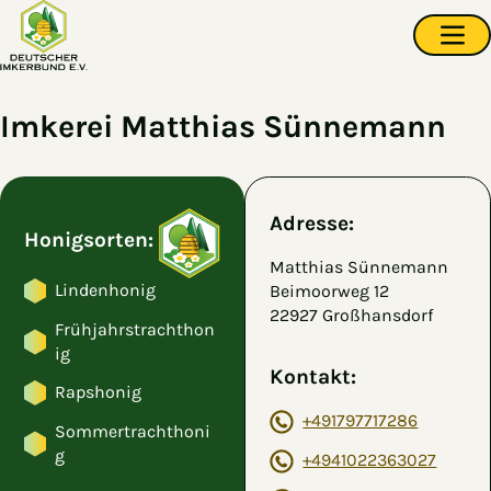
Zum Hauptinhalt springen
Navi
Imkerei Matthias Sünnemann
Adresse:
Honigsorten:
Matthias Sünnemann
Lindenhonig
Beimoorweg 12
22927 Großhansdorf
Frühjahrstrachthon
ig
Kontakt:
Rapshonig
+491797717286
Sommertrachthoni
g
+4941022363027