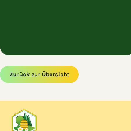
Zurück zur Übersicht
Zum Hauptinhalt springen
Zur Navigation springen