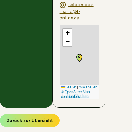
schumann-
mario@t-
online.de
+
−
Leaflet
|
© MapTiler
© OpenStreetMap
contributors
Zurück zur Übersicht