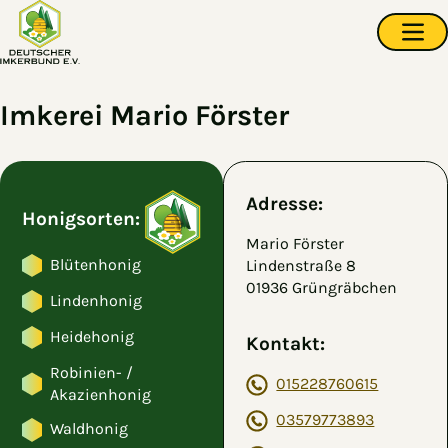
Zum Hauptinhalt springen
Navi
Imkerei Mario Förster
Adresse:
Honigsorten:
Mario Förster
Blütenhonig
Lindenstraße 8
01936 Grüngräbchen
Lindenhonig
Heidehonig
Kontakt:
Robinien- /
015228760615
Akazienhonig
03579773893
Waldhonig