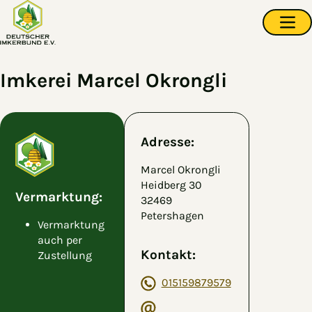
Zum Hauptinhalt springen
Navi
Imkerei Marcel Okrongli
Adresse:
Marcel Okrongli
Heidberg 30
Vermarktung:
32469
Petershagen
Vermarktung
auch per
Kontakt:
Zustellung
015159879579